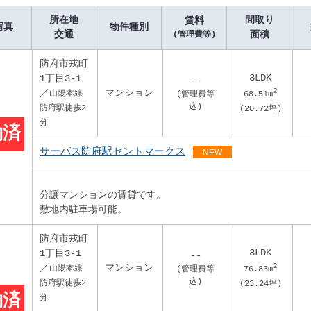
所在地
間取り
賃料
写真
物件種別
交通
面積
(管理費等)
防府市戎町
3LDK
1丁目3-1
--
2
／
マンション
山陽本線
(管理費等
68.51
m
込)
防府駅徒歩2
(
20.72
坪)
分
約済
サーパス防府駅セントマークス
NEW
分譲マンションの賃貸です。
敷地内駐車場可能。
防府市戎町
3LDK
1丁目3-1
--
2
／
マンション
山陽本線
(管理費等
76.83
m
込)
防府駅徒歩2
(
23.24
坪)
約済
分