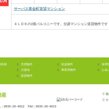
約済
サーパス黄金町賃貸マンション
４ＬＤＫの2面バルコニーです。分譲マンション賃貸物件です
積依頼
売買物件
収益物件
採用
分譲地
事業用物件
お金
賃貸物件
動産
個
サ
0835-28-9912 FAX：0835-28-9913