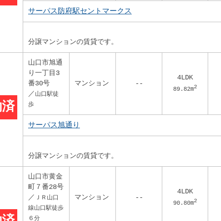
サーパス防府駅セントマークス
分譲マンションの賃貸です。
山口市旭通
り一丁目3
4LDK
番30号
マンション
--
2
89.82
m
／
山口駅徒
約済
歩
サーパス旭通り
分譲マンションの賃貸です。
山口市黄金
町７番28号
4LDK
／
マンション
--
ＪＲ山口
2
90.80
m
線山口駅徒歩
６分